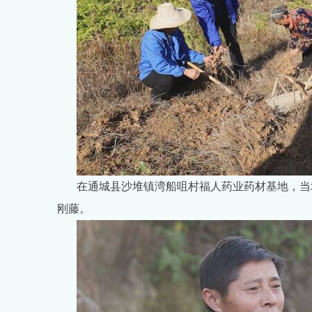
在通城县沙堆镇湾船咀村福人药业药材基地，当
刚藤。