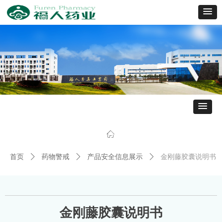
ꀇ
首页
ꄲ
药物警戒
ꄲ
产品安全信息展示
ꄲ
金刚藤胶囊说明书
金刚藤胶囊说明书